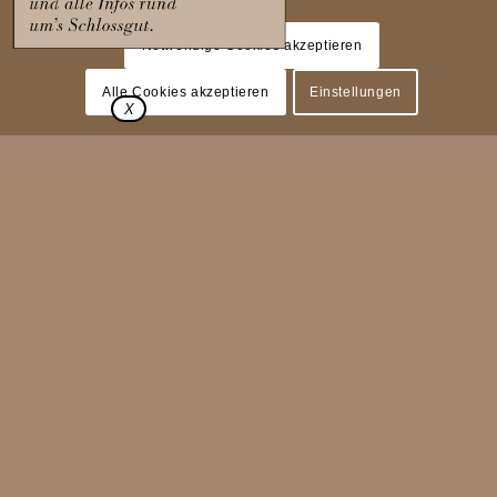
cookies.
Notwendige Cookies akzeptieren
Alle Cookies akzeptieren
Einstellungen
E N J O Y I N G · E X P E R I E N C I N G · L I V I N G
Nature – Culture – Retreat,
just a stone’s throw from
Berlin.