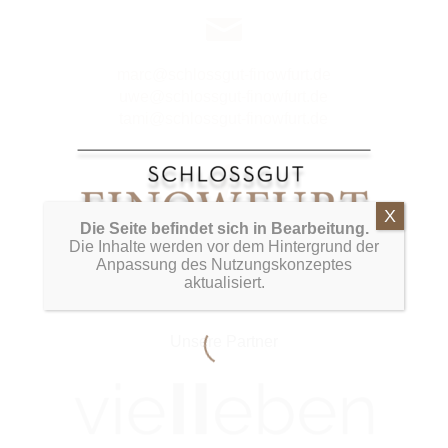
marc@schlossgut-finowfurt.de
uwe@schlossgut-finowfurt.de
tami@schlossgut-finowfurt.de
Die Seite befindet sich in Bearbeitung.
Impressum
Die Inhalte werden vor dem Hintergrund der
Datenschutz
Anpassung des Nutzungskonzeptes
aktualisiert.
Unsere Partner